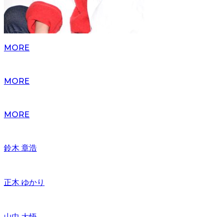
MORE
MORE
MORE
鈴木 章浩
正木 ゆかり
山中 大悟