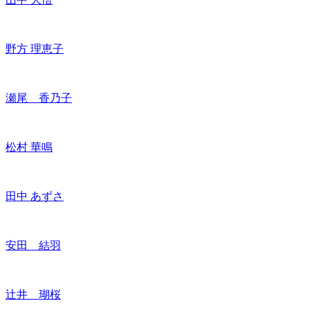
野方 理恵子
瀬尾 香乃子
松村 華鳴
田中 あずさ
安田 結羽
辻井 瑚桜