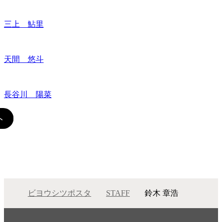
三上 鮎里
天間 悠斗
長谷川 陽菜
ビヨウシツポスタ
STAFF
鈴木 章浩