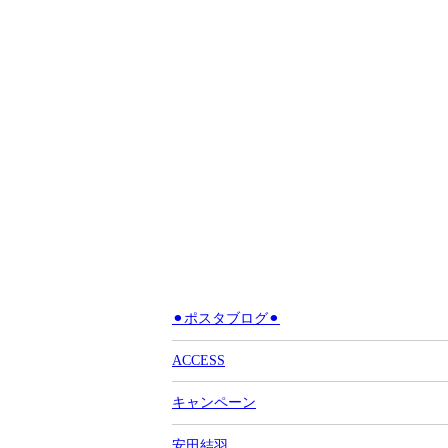
⚫︎ポスタブログ⚫︎
ACCESS
キャンペーン
安田結羽