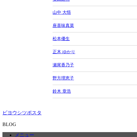
山中 大悟
座喜味真菜
松本優生
正木 ゆかり
瀬尾香乃子
野方理恵子
鈴木 章浩
ビヨウシツポスタ
BLOG
メニュー