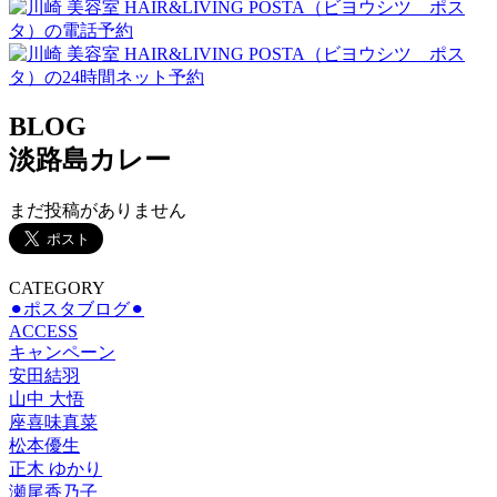
BLOG
淡路島カレー
まだ投稿がありません
CATEGORY
⚫︎ポスタブログ⚫︎
ACCESS
キャンペーン
安田結羽
山中 大悟
座喜味真菜
松本優生
正木 ゆかり
瀬尾香乃子