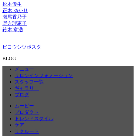
松本優生
正木 ゆかり
瀬尾香乃子
野方理恵子
鈴木 章浩
ビヨウシツポスタ
BLOG
メニュー
サロンインフォメーション
スタッフ一覧
ギャラリー
ブログ
ムービー
プロダクト
トレンドスタイル
ケア
リクルート