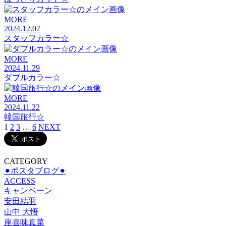
MORE
2024.12.07
スタッフカラー☆
MORE
2024.11.29
ダブルカラー☆
MORE
2024.11.22
韓国旅行☆
1
2
3
…
6
NEXT
CATEGORY
⚫︎ポスタブログ⚫︎
ACCESS
キャンペーン
安田結羽
山中 大悟
座喜味真菜