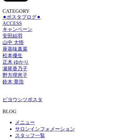
CATEGORY
⚫︎ポスタブログ⚫︎
ACCESS
キャンペーン
安田結羽
山中 大悟
座喜味真菜
松本優生
正木 ゆかり
瀬尾香乃子
野方理恵子
鈴木 章浩
ビヨウシツポスタ
BLOG
メニュー
サロンインフォメーション
スタッフ一覧