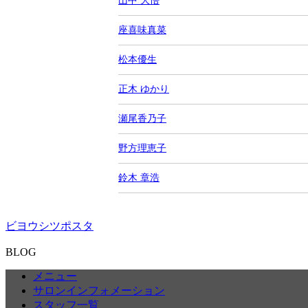
山中 大悟
座喜味真菜
松本優生
正木 ゆかり
瀬尾香乃子
野方理恵子
鈴木 章浩
ビヨウシツポスタ
BLOG
メニュー
サロンインフォメーション
スタッフ一覧