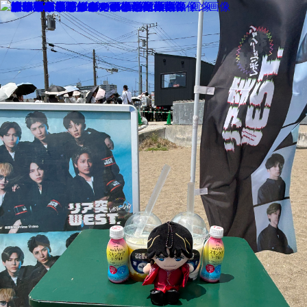
MENU
SALON INFORMATION
STAFF
GALLERY
BLOG
KUCHIKOMI
MOVIE
PRODUCT
TREND STYLE
CARE
RECRUIT
MENU
SALON INFORMATION
STAFF
GALLERY
BLOG
KUCHIKOMI
MOVIE