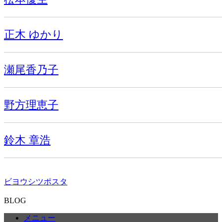
正木 ゆかり
瀬尾香乃子
野方理恵子
鈴木 章浩
ビヨウシツポスタ
BLOG
メニュー