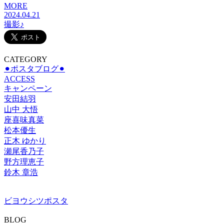
MORE
2024.04.21
撮影♪
CATEGORY
⚫︎ポスタブログ⚫︎
ACCESS
キャンペーン
安田結羽
山中 大悟
座喜味真菜
松本優生
正木 ゆかり
瀬尾香乃子
野方理恵子
鈴木 章浩
ビヨウシツポスタ
BLOG