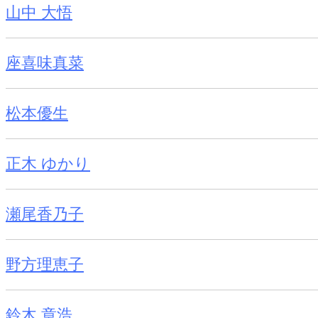
山中 大悟
座喜味真菜
松本優生
正木 ゆかり
瀬尾香乃子
野方理恵子
鈴木 章浩