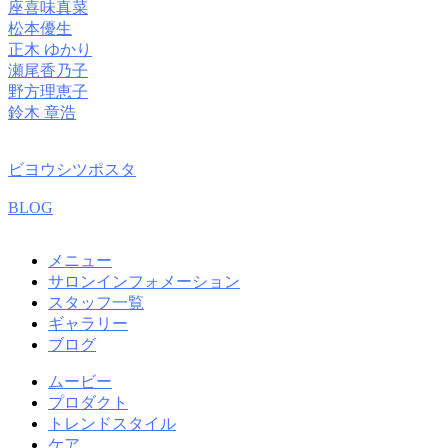
座喜味真菜
松本優生
正木 ゆかり
瀬尾香乃子
野方理恵子
鈴木 章浩
ビヨウシツポスタ
BLOG
メニュー
サロンインフォメーション
スタッフ一覧
ギャラリー
ブログ
ムービー
プロダクト
トレンドスタイル
ケア