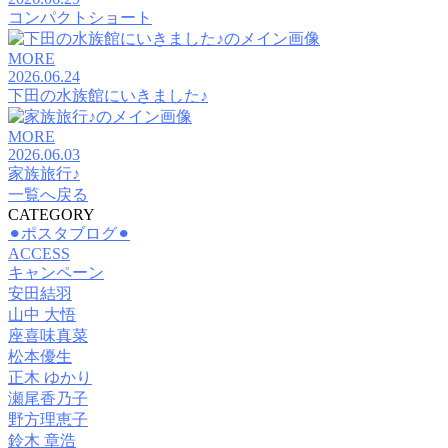
コンパクトショート
MORE
2026.06.24
下田の水族館にいきました♪
MORE
2026.06.03
家族旅行♪
一覧へ戻る
CATEGORY
⚫︎ポスタブログ⚫︎
ACCESS
キャンペーン
安田結羽
山中 大悟
座喜味真菜
松本優生
正木 ゆかり
瀬尾香乃子
野方理恵子
鈴木 章浩