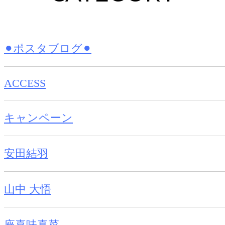
⚫︎ポスタブログ⚫︎
ACCESS
キャンペーン
安田結羽
山中 大悟
座喜味真菜