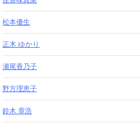
松本優生
正木 ゆかり
瀬尾香乃子
野方理恵子
鈴木 章浩