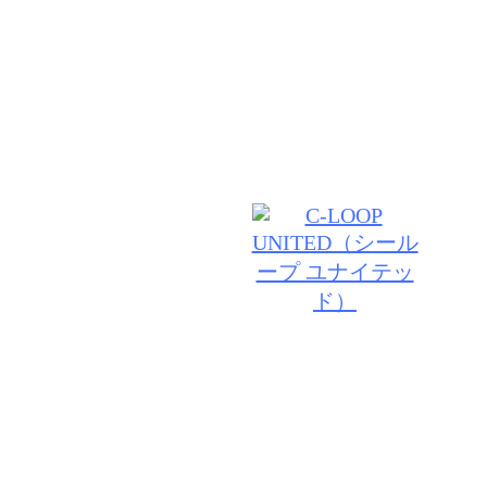
く、お客様の想いを預かり、丁寧にデザインしお客様
想いで創る【さりげなくお洒落なナチュラルヘア】に
タのこだわりが詰まってます♪
© 2026 ビヨウシツポスタ