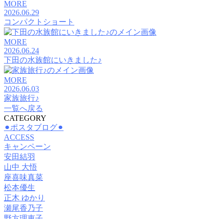
MORE
2026.06.29
コンパクトショート
MORE
2026.06.24
下田の水族館にいきました♪
MORE
2026.06.03
家族旅行♪
一覧へ戻る
CATEGORY
⚫︎ポスタブログ⚫︎
ACCESS
キャンペーン
安田結羽
山中 大悟
座喜味真菜
松本優生
正木 ゆかり
瀬尾香乃子
野方理恵子