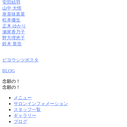
安田結羽
山中 大悟
座喜味真菜
松本優生
正木 ゆかり
瀬尾香乃子
野方理恵子
鈴木 章浩
ビヨウシツポスタ
BLOG
念願の！
念願の！
メニュー
サロンインフォメーション
スタッフ一覧
ギャラリー
ブログ