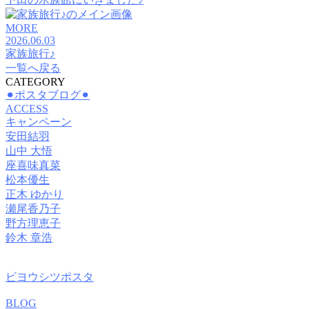
MORE
2026.06.03
家族旅行♪
一覧へ戻る
CATEGORY
⚫︎ポスタブログ⚫︎
ACCESS
キャンペーン
安田結羽
山中 大悟
座喜味真菜
松本優生
正木 ゆかり
瀬尾香乃子
野方理恵子
鈴木 章浩
ビヨウシツポスタ
BLOG