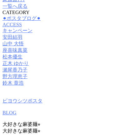
一覧へ戻る
CATEGORY
⚫︎ポスタブログ⚫︎
ACCESS
キャンペーン
安田結羽
山中 大悟
座喜味真菜
松本優生
正木 ゆかり
瀬尾香乃子
野方理恵子
鈴木 章浩
ビヨウシツポスタ
BLOG
大好きな麻婆麺⭐︎
大好きな麻婆麺⭐︎