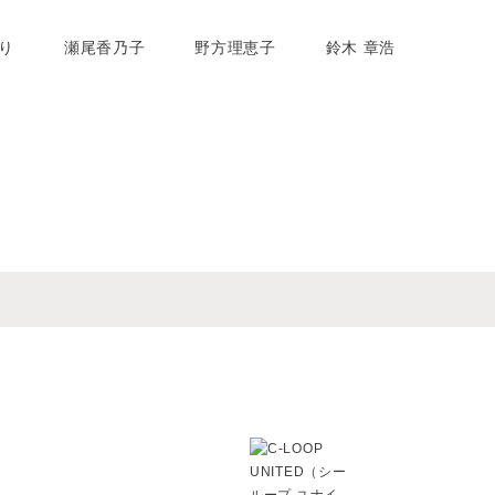
り
瀬尾香乃子
野方理恵子
鈴木 章浩
けでなく、お客様の想いを預か
げなくお洒落なナチュラルヘア】