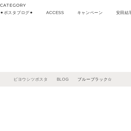
CATEGORY
⚫︎ポスタブログ⚫︎
ACCESS
キャンペーン
安田結
ビヨウシツポスタ
BLOG
ブルーブラック☆
メニュー
ムービー
サロンインフォメーション
プロダクト