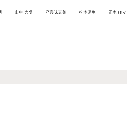
羽
山中 大悟
座喜味真菜
松本優生
正木 ゆか
カフェ気分でゆったりと落ち着けるビヨウシツポスタ 髪を切るだ
り、丁寧にデザインしお客様へ届けたい。そんな想いで創る【さり