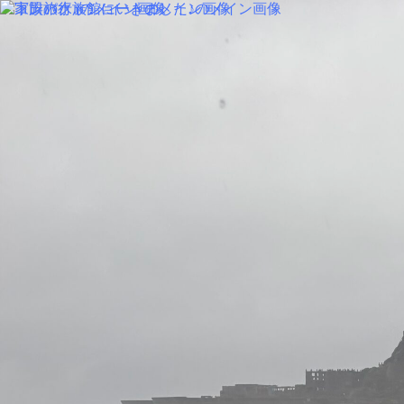
MENU
SALON INFORMATION
STAFF
GALLERY
BLOG
KUCHIKOMI
MOVIE
PRODUCT
TREND STYLE
CARE
RECRUIT
MENU
SALON INFORMATION
STAFF
GALLERY
BLOG
KUCHIKOMI
MOVIE