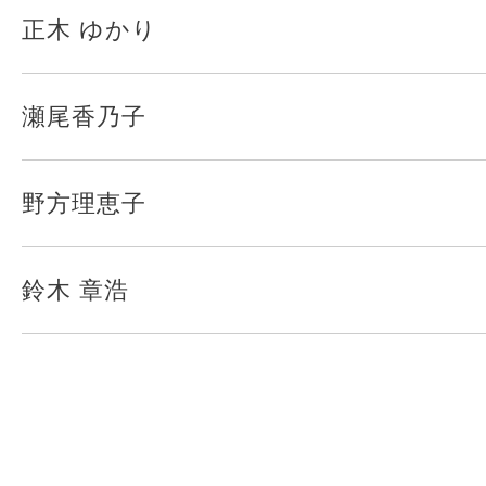
正木 ゆかり
瀬尾香乃子
野方理恵子
鈴木 章浩