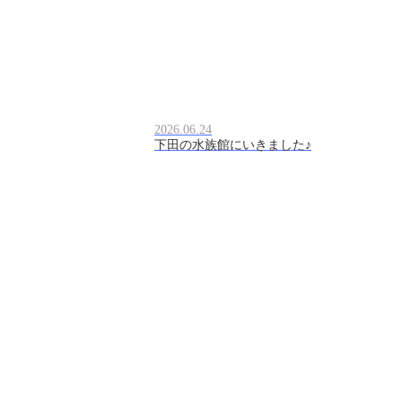
2026.06.24
下田の水族館にいきました♪