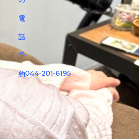
ます♪
044-201-6195