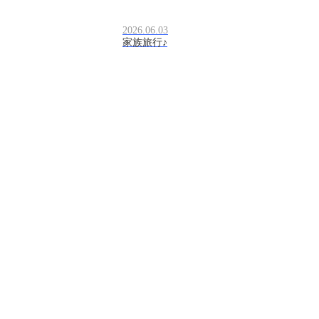
2026.06.03
家族旅行♪