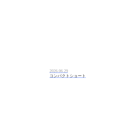
2026.06.29
コンパクトショート