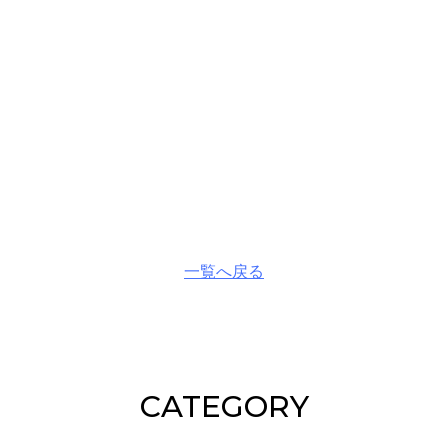
一覧へ戻る
CATEGORY