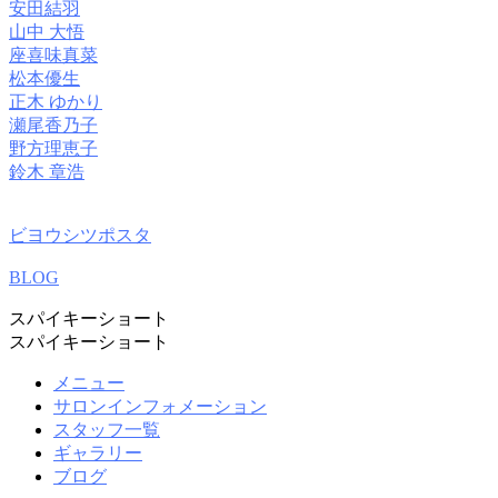
安田結羽
山中 大悟
座喜味真菜
松本優生
正木 ゆかり
瀬尾香乃子
野方理恵子
鈴木 章浩
ビヨウシツポスタ
BLOG
スパイキーショート
スパイキーショート
メニュー
サロンインフォメーション
スタッフ一覧
ギャラリー
ブログ