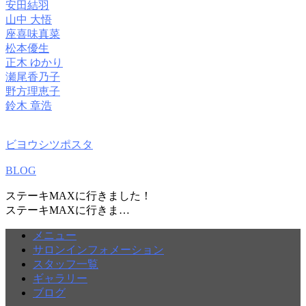
安田結羽
山中 大悟
座喜味真菜
松本優生
正木 ゆかり
瀬尾香乃子
野方理恵子
鈴木 章浩
ビヨウシツポスタ
BLOG
ステーキMAXに行きました！
ステーキMAXに行きま…
メニュー
サロンインフォメーション
スタッフ一覧
ギャラリー
ブログ