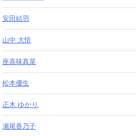
安田結羽
山中 大悟
座喜味真菜
松本優生
正木 ゆかり
瀬尾香乃子