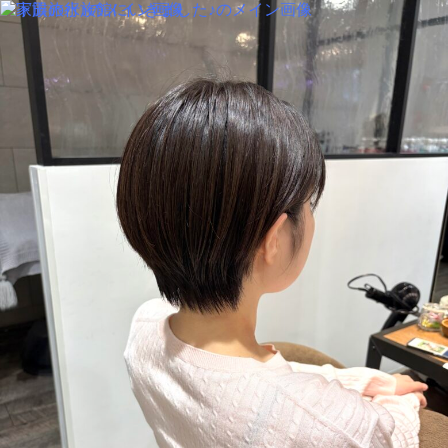
MENU
SALON INFORMATION
STAFF
GALLERY
BLOG
KUCHIKOMI
MOVIE
PRODUCT
TREND STYLE
CARE
RECRUIT
MENU
SALON INFORMATION
STAFF
GALLERY
BLOG
KUCHIKOMI