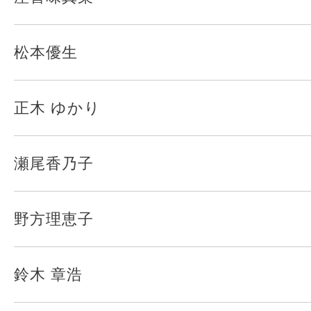
松本優生
正木 ゆかり
瀬尾香乃子
野方理恵子
鈴木 章浩