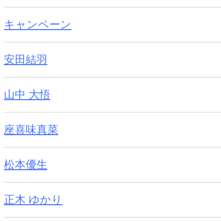
キャンペーン
安田結羽
山中 大悟
座喜味真菜
松本優生
正木 ゆかり