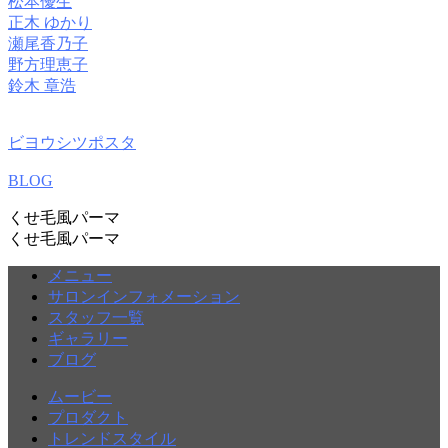
松本優生
正木 ゆかり
瀬尾香乃子
野方理恵子
鈴木 章浩
ビヨウシツポスタ
BLOG
くせ毛風パーマ
くせ毛風パーマ
メニュー
サロンインフォメーション
スタッフ一覧
ギャラリー
ブログ
ムービー
プロダクト
トレンドスタイル