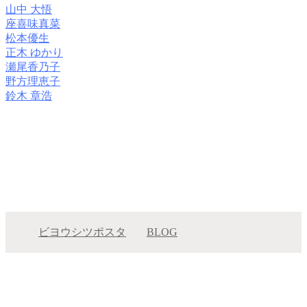
山中 大悟
座喜味真菜
松本優生
正木 ゆかり
瀬尾香乃子
野方理恵子
鈴木 章浩
ビヨウシツポスタ
BLOG
おしゃレイヤーパーマ♪
おしゃレイヤーパーマ♪