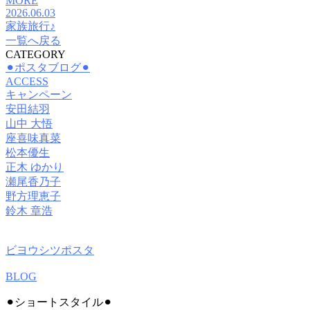
MORE
2026.06.03
家族旅行♪
一覧へ戻る
CATEGORY
⚫︎ポスタブログ⚫︎
ACCESS
キャンペーン
安田結羽
山中 大悟
座喜味真菜
松本優生
正木 ゆかり
瀬尾香乃子
野方理恵子
鈴木 章浩
ビヨウシツポスタ
BLOG
⚫︎ショートスタイル⚫︎